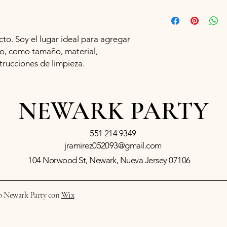
caso de que no estén
pueden beneficiarse d
Soy una política de e
una política de devol
agregar más informac
excelente manera de 
embalaje y costos. Br
tus clientes que pue
o. Soy el lugar ideal para agregar 
política de envíos e
o, como tamaño, material, 
confianza y asegurar
trucciones de limpieza.
comprarte con confia
NEWARK PARTY
551 214 9349
jramirez052093@gmail.com
104 Norwood St, Newark, Nueva Jersey 07106
o Newark Party con
Wix