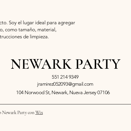
política de envíos e
confianza y asegurar
comprarte con confia
o. Soy el lugar ideal para agregar 
o, como tamaño, material, 
trucciones de limpieza.
NEWARK PARTY
551 214 9349
jramirez052093@gmail.com
104 Norwood St, Newark, Nueva Jersey 07106
o Newark Party con
Wix